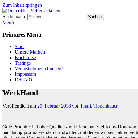
Zum Inhalt springen
Suche nach:
Suchen
Detmolder Pfeffersäckchen
Menü
Primäres Menü
Start
Unsere Marken
Kochkurse
Tastings
Veranstaltungen buchen!
Impressum
DSGVO
WerkHand
Veröffentlicht am
20. Februar 2018
von
Frank Tippenhauer
Gute Produkte in hoher Qualität - mit Liebe und viel KnowHow von H
nachhaltig produzierenden Landwirten, mit denen wir seit Jahren ve
nicht in den Verkauf gelangt, also krummes Gemüse, Suppentomaten