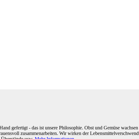
and gefertigt - das ist unsere Philosophie. Obst und Gemüse wachsen
rtrauensvoll zusammenarbeiten. Wir wirken der Lebensmittelverschwen
, Überstände usw.
Mehr Informationen ..