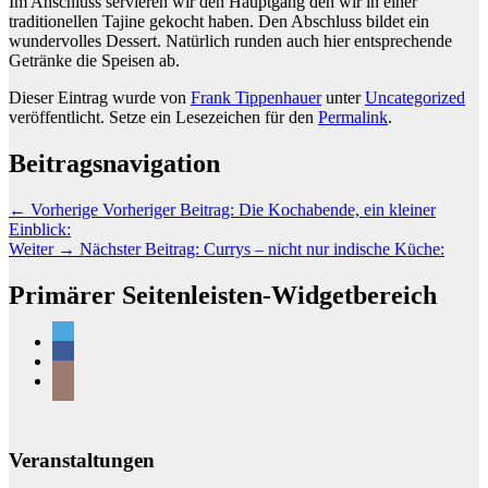
Im Anschluss servieren wir den Hauptgang den wir in einer
traditionellen Tajine gekocht haben. Den Abschluss bildet ein
wundervolles Dessert. Natürlich runden auch hier entsprechende
Getränke die Speisen ab.
Dieser Eintrag wurde von
Frank Tippenhauer
unter
Uncategorized
veröffentlicht. Setze ein Lesezeichen für den
Permalink
.
Beitragsnavigation
←
Vorherige
Vorheriger Beitrag:
Die Kochabende, ein kleiner
Einblick:
Weiter
→
Nächster Beitrag:
Currys – nicht nur indische Küche:
Primärer Seitenleisten-Widgetbereich
Veranstaltungen